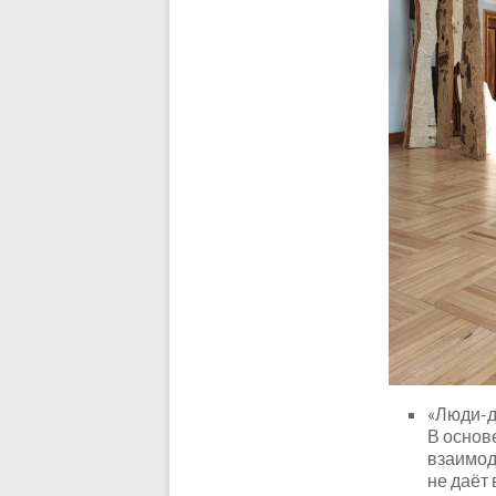
«Люди-д
В основ
взаимод
не даёт