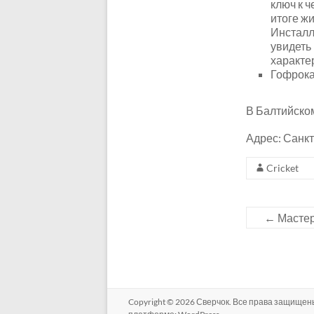
ключ к ч
итоге жи
Инсталл
увидеть
характе
Гофрокар
В Балтийско
Адрес: Санкт
Cricket
←
Мастер
Copyright © 2026
Сверчок
. Все права защищен