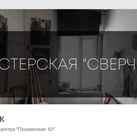
к
центра "Пушкинская-10"