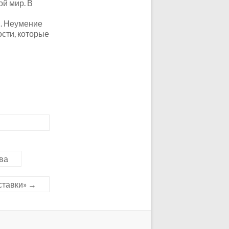
ой мир. В
. Неумение
ости, которые
ева
ставки»
→