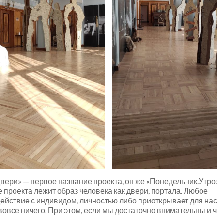
вери» — первое название проекта, он же «Понедельник.Утро»
е проекта лежит образ человека как двери, портала. Любое
ействие с индивидом, личностью либо приоткрывает для нас 
 вовсе ничего. При этом, если мы достаточно внимательны и 