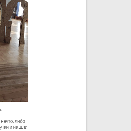
.
нечто, либо
чутки и нашли