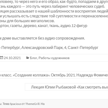
еловеку, то через него и его образ, как-будто, попадаем в друг
знь каждого — это путь через лабиринт человеческих судеб.
яция рассказывает о нашей шаблонности восприятия людей
 и услышать есть следствие той суетливости и перенаселенн
рны для больших мегаполисов.
тон, газеты, дерево, канат, ткань, аудио.12 фигур
м доме выставляется без аудио сопровождения.
-Петербург, Александровский Парк, 4, Санкт-Петербург
24.10.2021
Блог
,
Работы художников
 класс. «Создание коллажа». Октябрь 2021. Надежда Фомич
Лекция Юлии Рыбаковой «Как смотреть вы
ы. Тема
Spacious
от ThemeGrill. На